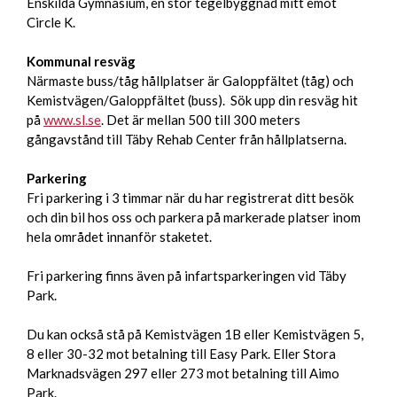
Enskilda Gymnasium, en stor tegelbyggnad mitt emot
Circle K.
Kommunal resväg
Närmaste buss/tåg hållplatser är Galoppfältet (tåg) och
Kemistvägen/Galoppfältet (buss). Sök upp din resväg hit
på
www.sl.se
. Det är mellan 500 till 300 meters
gångavstånd till Täby Rehab Center från hållplatserna.
Parkering
Fri parkering i 3 timmar när du har registrerat ditt besök
och din bil hos oss och parkera på markerade platser inom
hela området innanför staketet.
Fri parkering finns även på infartsparkeringen vid Täby
Park.
Du kan också stå på Kemistvägen 1B eller Kemistvägen 5,
8 eller 30-32 mot betalning till Easy Park. Eller Stora
Marknadsvägen 297 eller 273 mot betalning till Aimo
Park.