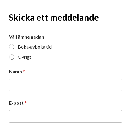
Skicka ett meddelande
Välj ämne nedan
Boka/avboka tid
Övrigt
*
Namn
*
e
l
l
e
r
ä
E-post
*
m
n
e