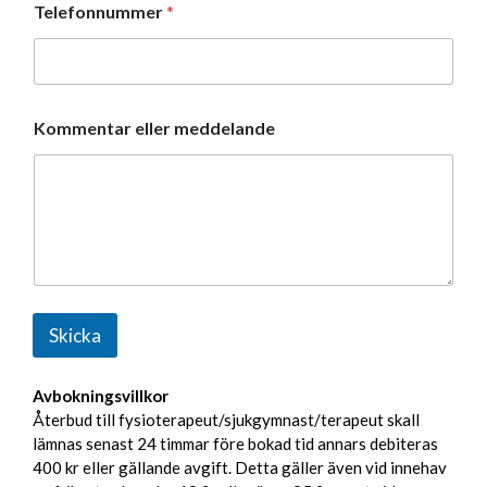
Telefonnummer
*
Kommentar eller meddelande
Skicka
A
Avbokningsvillkor
l
Återbud till fysioterapeut/sjukgymnast/terapeut skall
t
lämnas senast 24 timmar före bokad tid annars debiteras
e
400 kr eller gällande avgift. Detta gäller även vid innehav
r