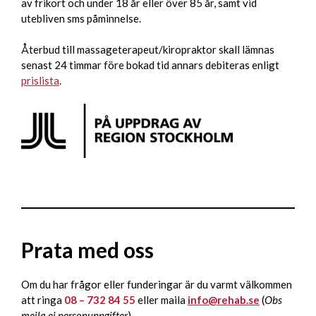
av frikort och under 18 år eller över 85 år, samt vid
n
utebliven sms påminnelse.
a
t
Återbud till massageterapeut/kiropraktor skall lämnas
i
senast 24 timmar före bokad tid annars debiteras enligt
v
prislista
.
e
:
Prata med oss
Om du har frågor eller funderingar är du varmt välkommen
att ringa
08 – 732 84 55
eller maila
info@rehab.se
(
Obs
mejla ej personuppgifter
).