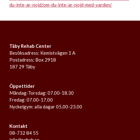
du-inte-ar-nojd/om-du-inte-ar-nojd-med-varden/
Täby Rehab Center
Besöksadress: Kemistvägen 1 A
Postadress: Box 2918
187 29 Täby
Öppettider
Måndag-Torsdag: 07.00-18.30
Fredag: 07.00-17.00
Nyckelgym: alla dagar 05.00-23.00
Kontakt
08-732 84 55
info@rehab.se