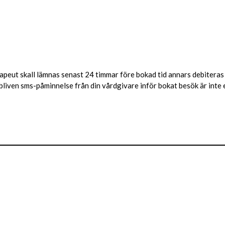
peut skall lämnas senast 24 timmar före bokad tid annars debiteras 
ebliven sms-påminnelse från din vårdgivare inför bokat besök är inte e