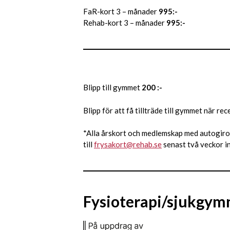
FaR-kort 3 – månader
995:-
Rehab-kort 3 – månader
995:-
Blipp till gymmet
200 :-
Blipp för att få tillträde till gymmet när 
*Alla årskort och medlemskap med autogiro ka
till
frysakort@rehab.se
senast två veckor i
Fysioterapi
/sjukgym