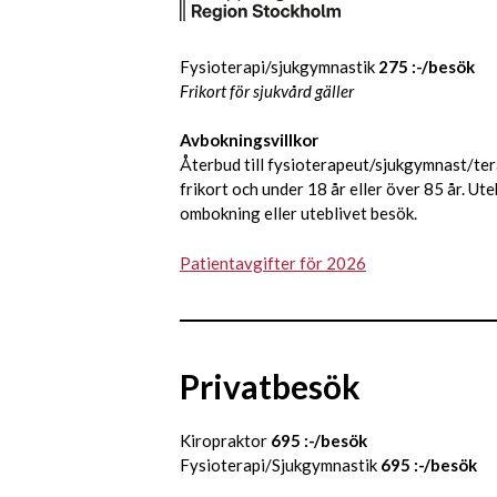
Fysioterapi/sjukgymnastik
275 :-/besök
Frikort för sjukvård gäller
Avbokningsvillkor
Återbud till fysioterapeut/sjukgymnast/tera
frikort och under 18 år eller över 85 år. Ut
ombokning eller uteblivet besök.
Patientavgifter för 2026
Privatbesök
Kiropraktor
695 :-/besök
Fysioterapi/Sjukgymnastik
695 :-/besök