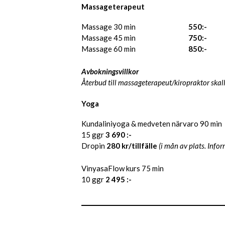
Massageterapeut
Massage 30 min
550:-
Massage 45 min
750:-
Massage 60 min
850:-
Avbokningsvillkor
Återbud till massageterapeut/kiropraktor skall
Yoga
Kundaliniyoga & medveten närvaro 90 min
15 ggr
3 690 :-
Dropin
280 kr/tillfälle
(i mån av plats. Inf
VinyasaFlow kurs 75 min
10 ggr
2 495 :-