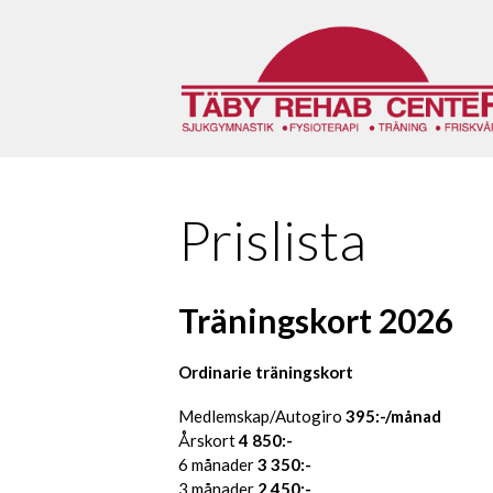
Hoppa
till
innehåll
Prislista
Träningskort 202
6
Ordinarie träningskort
Medlemskap/Autogiro
395:-/månad
Årskort
4 850:-
6 månader
3 350:-
3 månader
2 450:-