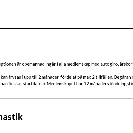
receptionen är obemannad ingår i alla medlemskap med autogiro, årskor
n frysas i upp till 2 månader, fördelat på max 2 tillfällen. Begäran
nnan önskat startdatum. Medlemskapet har 12 månaders bindningstid
nastik