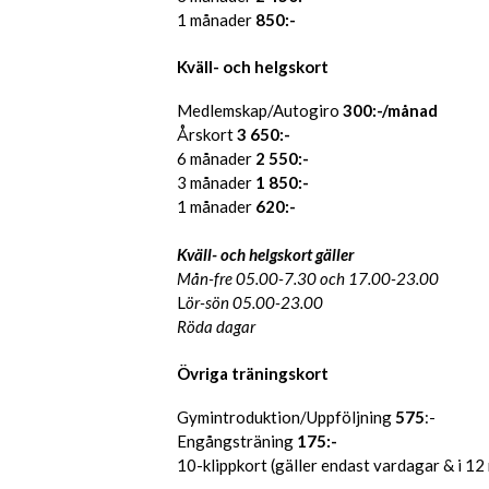
1 månader
850:-
Kväll- och helgskort
Medlemskap/Autogiro
300:-/månad
Årskort
3 650:-
6 månader
2 550:-
3 månader
1 850:-
1 månader
620:-
Kväll- och helgskort gäller
Mån-fre 05.00-7.30 och 17.00-23.00
L
ör-sön 05.00-23.00
Röda dagar
Övriga träningskort
Gymintroduktion/Uppföljning
575
:-
Engångsträning
175:-
10-klippkort (gäller endast vardagar & i 1