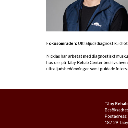
Fokusområden:
Ultraljudsdiagnostik, idro
Nicklas har arbetat med diagnostiskt musku
hos oss på Täby Rehab Center bedrivs även
ultraljudsbedömningar samt guidade interv
Täby Rehab
Besöksadres
Postadress:
187 29 Täb