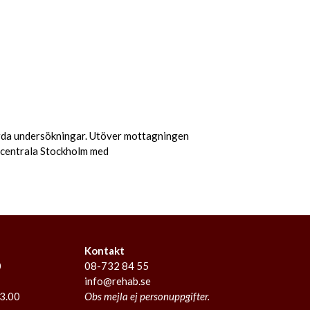
förda undersökningar. Utöver mottagningen
 centrala Stockholm med
Kontakt
0
08-732 84 55
info@rehab.se
23.00
Obs mejla ej personuppgifter.