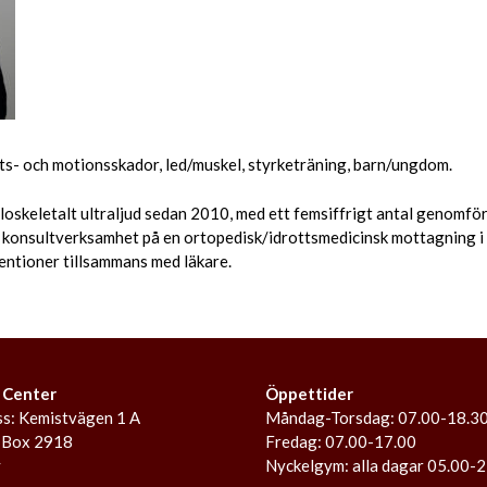
tts- och motionsskador, led/muskel, styrketräning, barn/ungdom.
loskeletalt ultraljud sedan 2010, med ett femsiffrigt antal genom
 konsultverksamhet på en ortopedisk/idrottsmedicinsk mottagning i
entioner tillsammans med läkare.
 Center
Öppettider
s: Kemistvägen 1 A
Måndag-Torsdag: 07.00-18.3
 Box 2918
Fredag: 07.00-17.00
y
Nyckelgym: alla dagar 05.00-