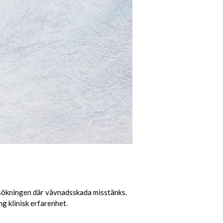
rsökningen där vävnadsskada misstänks.
g klinisk erfarenhet.